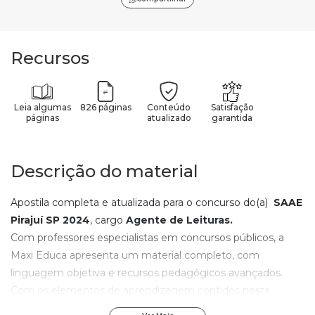
Recursos
Leia algumas
826 páginas
Conteúdo
Satisfação
páginas
atualizado
garantida
Descrição do material
Apostila completa e atualizada para o concurso do(a)
SAAE
Pirajuí SP
2024
, cargo
Agente de Leituras
.
Com professores especialistas em concursos públicos, a
Maxi Educa apresenta um material completo, com
linguagem objetiva e recursos pedagógicos avançados.
Com os elementos de aprendizagem contidos nesta
apostila do(a)
SAAE Pirajuí SP
, qualquer pessoa, mesmo