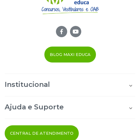
Para conhecer um pouco, clique no botão Sumário e veja
algumas páginas da apostila.
BLOG MAXI EDUCA
Institucional
Quem Somos
Área do Aluno
Ajuda e Suporte
Área do Afiliado
Blog Maxi Educa
Perguntas Frequentes
Segurança e Privacidade
Termos de uso
CENTRAL DE ATENDIMENTO
Cancelamento do Pedido