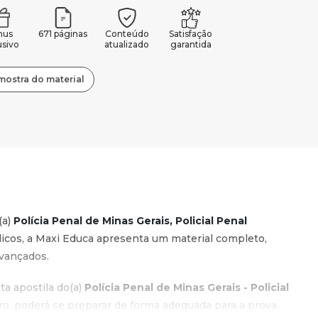
nus
671 páginas
Conteúdo
Satisfação
usivo
atualizado
garantida
mostra do material
(a)
Polícia Penal de Minas Gerais, Policial Penal
icos, a Maxi Educa apresenta um material completo,
vançados.
a apostila do(a)
Polícia Penal de Minas Gerais - Policial
, poderá se preparar de forma adequada para a prova.