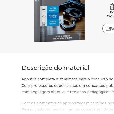
Bô
excl
A
Descrição do material
Apostila completa e atualizada para o concurso do
Com professores especialistas em concursos públ
com linguagem objetiva e recursos pedagógicos a
Com os elementos de aprendizagem contidos nest
Penal
, qualquer pessoa, mesmo começando do zero