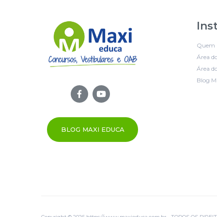
Ins
Quem 
Área d
Área do
Blog M
BLOG MAXI EDUCA
Copyright © 2026 https://www.maxieduca.com.br - TODOS OS DIR