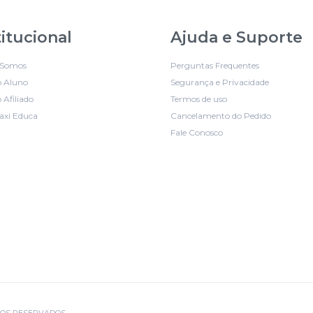
titucional
Ajuda e Suporte
Somos
Perguntas Frequentes
o Aluno
Segurança e Privacidade
 Afiliado
Termos de uso
axi Educa
Cancelamento do Pedido
Fale Conosco
EITOS RESERVADOS.