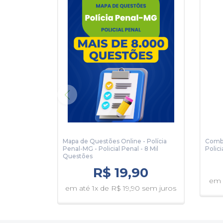
Provas:
25/01/2026
Mapa de Questões Online - Polícia
Combo
Penal-MG - Policial Penal - 8 Mil
Polici
Questões
R$ 19,90
em 
em até 1x de R$ 19,90 sem juros