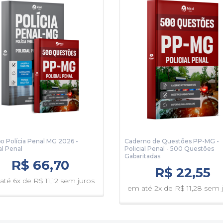
 Polícia Penal MG 2026 -
Caderno de Questões PP-MG -
al Penal
Policial Penal - 500 Questões
Gabaritadas
R$ 66,70
R$ 22,55
até 6x de R$ 11,12 sem juros
em até 2x de R$ 11,28 sem 