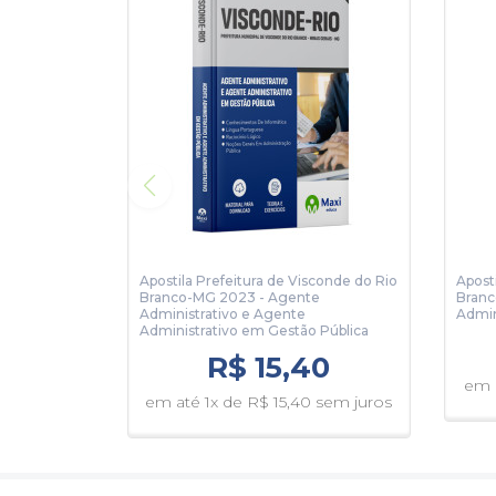
Apostila Prefeitura de Visconde do Rio
Apost
Branco-MG 2023 - Agente
Branc
Administrativo e Agente
Admin
Administrativo em Gestão Pública
R$ 15,40
em a
em até 1x de R$ 15,40 sem juros