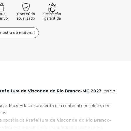
nus
Conteúdo
Satisfação
usivo
atualizado
garantida
mostra do material
refeitura de Visconde do Rio Branco-MG
2023
, cargo
os, a Maxi Educa apresenta um material completo, com
dos.
 apostila da
Prefeitura de Visconde do Rio Branco-
derá se preparar de forma adequada para a prova.