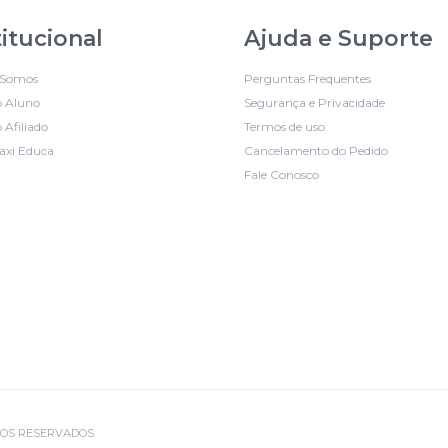
titucional
Ajuda e Suporte
Somos
Perguntas Frequentes
o Aluno
Segurança e Privacidade
 Afiliado
Termos de uso
axi Educa
Cancelamento do Pedido
Fale Conosco
EITOS RESERVADOS.