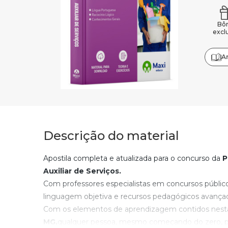
Bô
excl
A
Descrição do material
Apostila completa e atualizada para o concurso da
P
Auxiliar de Serviços
.
Com professores especialistas em concursos públic
linguagem objetiva e recursos pedagógicos avança
Com os elementos de aprendizagem contidos nesta
MG
,
qualquer pessoa, mesmo começando do zero, po