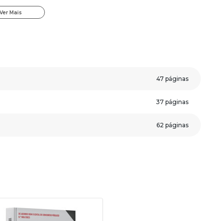
ue aceleram seus estudos e ainda você receberá um bônus
Ver Mais
Concursos.
 de Visconde do Rio Branco-MG - Auxiliar de Serviços:
;
47 páginas
ssertiva.
37 páginas
veja algumas páginas da apostila.
62 páginas