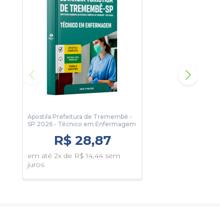
Com este material sua preparação será completa e
assertiva.
Para conhecer um pouco, clique no botão Sumário e veja
algumas páginas da apostila.
Apostila Prefeitura de Tremembé -
Apos
SP 2026 - Técnico em Enfermagem
SP 2
R$ 28,87
em até 2x de R$ 14,44 sem
em 
juros