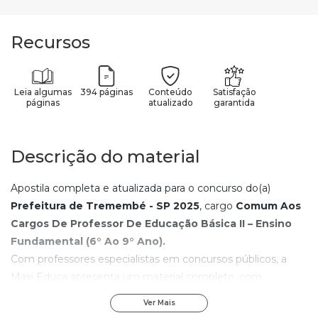
Recursos
Leia algumas
394 páginas
Conteúdo
Satisfação
páginas
atualizado
garantida
Descrição do material
Apostila completa e atualizada para o concurso do(a)
Prefeitura de Tremembé - SP
2025
, cargo
Comum Aos
Cargos De Professor De Educação Básica II – Ensino
Fundamental (6° Ao 9° Ano)
.
Com professores especialistas em concursos públicos, a
Maxi Educa apresenta um material completo, com
linguagem objetiva e recursos pedagógicos avançados.
Ver Mais
Com os elementos de aprendizagem contidos nesta