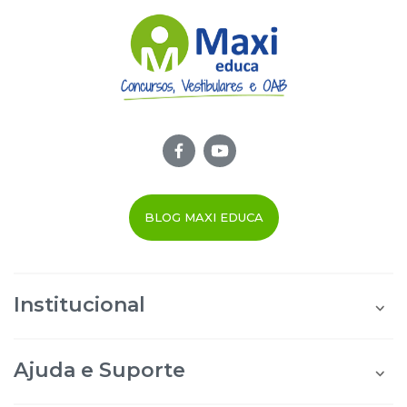
BLOG MAXI EDUCA
Institucional
Quem Somos
Área do Aluno
Ajuda e Suporte
Área do Afiliado
Blog Maxi Educa
Perguntas Frequentes