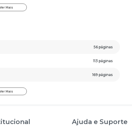
e aceleram seus estudos.
Ver Mais
 de Teresina de Goiás - GO - Agente Administrativo
:
;
56 páginas
ssertiva.
veja algumas páginas da apostila.
113 páginas
169 páginas
70 páginas
Ver Mais
16 páginas
202 páginas
titucional
Ajuda e Suporte