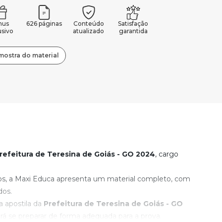
nus
626 páginas
Conteúdo
Satisfação
usivo
atualizado
garantida
mostra do material
refeitura de Teresina de Goiás - GO
2024
, cargo
os, a Maxi Educa apresenta um material completo, com
dos.
 apostila da
Prefeitura de Teresina de Goiás - GO
 se preparar de forma adequada para a prova.