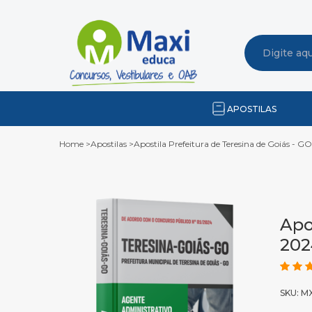
APOSTILAS
Home
>
Apostilas
>
Apostila Prefeitura de Teresina de Goiás - G
Apo
202
SKU: M