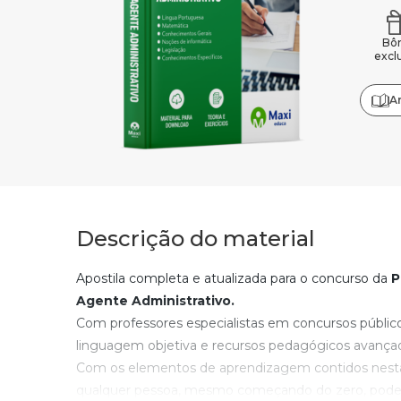
Bô
excl
A
Descrição do material
Apostila completa e atualizada para o concurso da
P
Agente Administrativo.
Com professores especialistas em concursos públic
linguagem objetiva e recursos pedagógicos avança
Com os elementos de aprendizagem contidos nesta
qualquer pessoa, mesmo começando do zero, poderá