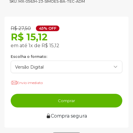
SKU: MX-056JH-23-SIMOES-BA-TEC-ADM
R$ 27,50
45% OFF
R$ 15,12
em até 1x de R$ 15,12
Escolha o formato:
Envio imediato
Comprar
Compra segura