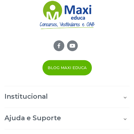
BLOG MAXI EDUCA
Institucional
Quem Somos
Área do Aluno
Ajuda e Suporte
Área do Afiliado
Blog Maxi Educa
Perguntas Frequentes
Segurança e Privacidade