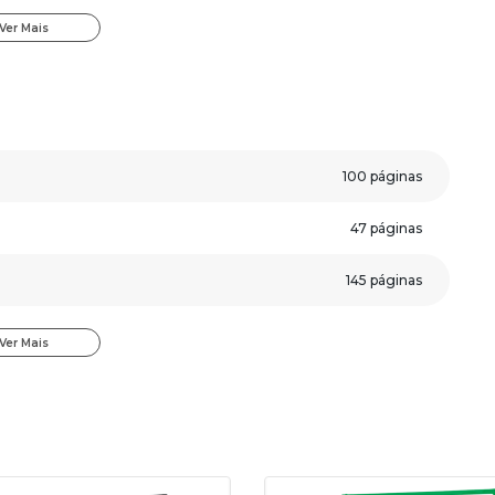
ue aceleram seus estudos e ainda você receberá um bônus
Ver Mais
Concursos.
atemática - Professor De Educação Básica (PEB)
:
;
100 páginas
ssertiva.
47 páginas
veja algumas páginas da apostila.
145 páginas
212 páginas
Ver Mais
188 páginas