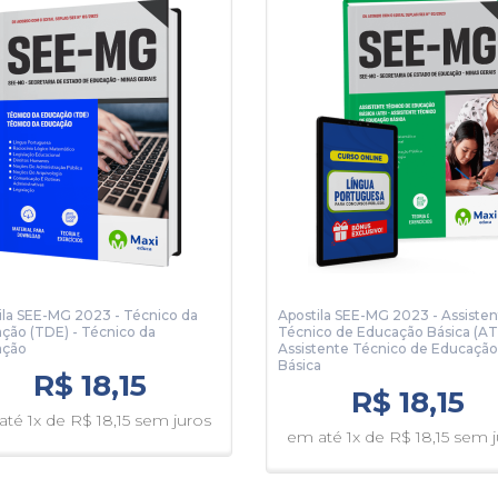
ila SEE-MG 2023 - Técnico da
Apostila SEE-MG 2023 - Assiste
ção (TDE) - Técnico da
Técnico de Educação Básica (AT
ação
Assistente Técnico de Educação
Básica
R$ 18,15
R$ 18,15
té 1x de R$ 18,15 sem juros
em até 1x de R$ 18,15 sem 