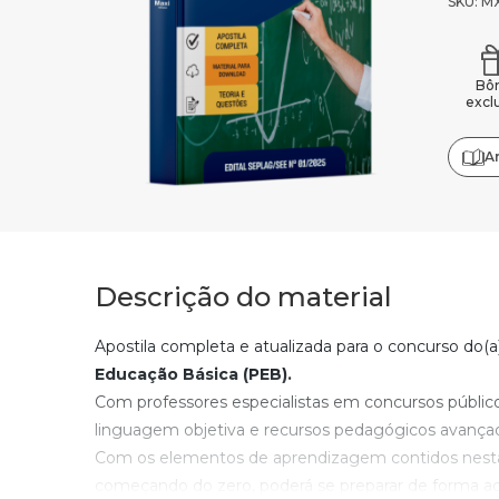
SKU: 
Bô
excl
A
Descrição do material
Apostila completa e atualizada para o concurso do(a
Educação Básica (PEB).
Com professores especialistas em concursos públic
linguagem objetiva e recursos pedagógicos avança
Com os elementos de aprendizagem contidos nesta 
começando do zero, poderá se preparar de forma ad