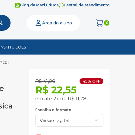
Blog da Maxi Educa
Central de atendimento
Área do aluno
0
INSTITUIÇÕES
(PEB)
R$ 41,00
45% OFF
de
R$ 22,55
em até 2x de R$ 11,28
sica
Escolha o formato: