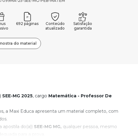
MX-099MA-25-SEE-MG-PEB-MATEM
nus
692 páginas
Conteúdo
Satisfação
usivo
atualizado
garantida
mostra do material
)
SEE-MG 2025
, cargo
Matemática - Professor De
os, a Maxi Educa apresenta um material completo, com
dos.
apostila do(a))
SEE-MG
MG,
qualquer pessoa, mesmo
equada para a prova.