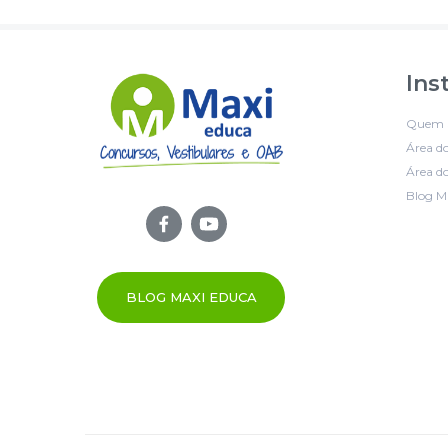
Ins
Quem 
Área d
Área do
Blog M
BLOG MAXI EDUCA