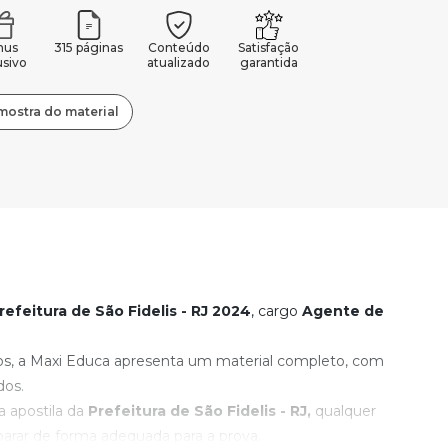
nus
315 páginas
Conteúdo
Satisfação
usivo
atualizado
garantida
mostra do material
efeitura de São Fidelis - RJ
2024
, cargo
Agente de
os, a Maxi Educa apresenta um material completo, com
dos.
 apostila da
Prefeitura de São Fidelis - RJ
,
qualquer
rar de forma adequada para a prova.