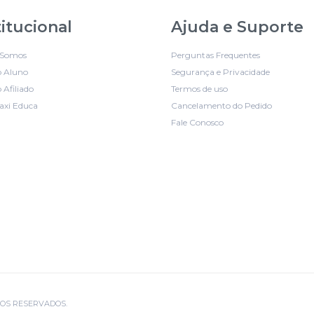
titucional
Ajuda e Suporte
Somos
Perguntas Frequentes
o Aluno
Segurança e Privacidade
 Afiliado
Termos de uso
axi Educa
Cancelamento do Pedido
Fale Conosco
EITOS RESERVADOS.