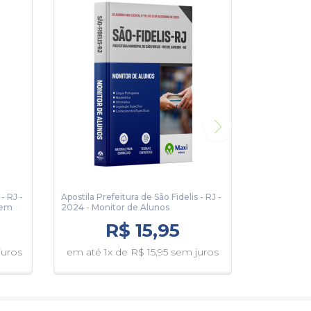
- RJ -
Apostila Prefeitura de São Fidelis - RJ -
gem
2024 - Monitor de Alunos
R$ 15,95
juros
em até 1x de R$ 15,95 sem juros