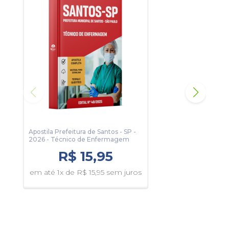
algumas páginas da apostila.
Apostila Prefeitura de Santos - SP -
Apos
2026 - Técnico de Enfermagem
2026
Fisc
R$ 15,95
Tran
em até 1x de R$ 15,95 sem juros
em 
juro