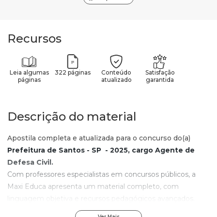
Recursos
Leia algumas
322 páginas
Conteúdo
Satisfação
páginas
atualizado
garantida
Descrição do material
Apostila completa e atualizada para o concurso do(a)
Prefeitura de Santos - SP - 2025, cargo Agente de
Defesa Civil
.
Com professores especialistas em concursos públicos, a
Maxi Educa apresenta um material completo, com
linguagem objetiva e recursos pedagógicos avançados.
Com os elementos de aprendizagem contidos nesta
Ver Mais