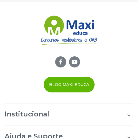
BLOG MAXI EDUCA
Institucional
Quem Somos
Área do Aluno
Ajuda e Suporte
Área do Afiliado