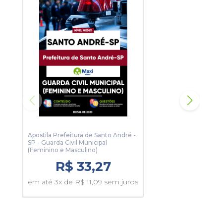
Apostila Prefeitura de Santo André -
Apos
SP - Guarda Civil Municipal
SP -
(Feminino e Masculino)
R$ 33,27
em 
em até 3x de R$ 11,09 sem juros