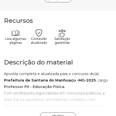
Recursos
Leia algumas
Conteúdo
Satisfação
páginas
atualizado
garantida
Descrição do material
Apostila completa e atualizada para o concurso do(a)
Prefeitura de Santana do Manhuaçu -MG-2025
, cargo
Professor PII - Educação Física.
Com professores especialistas em concursos públicos, a
Maxi Educa apresenta um material completo, com
linguagem objetiva e recursos pedagógicos avançados.
Com os elementos de aprendizagem contidos nesta
Ver Mais