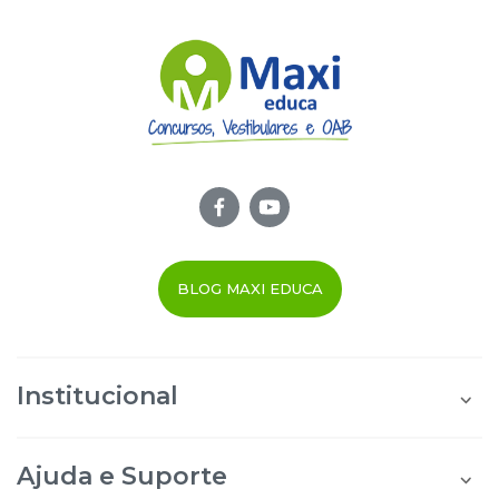
BLOG MAXI EDUCA
Institucional
Quem Somos
Área do Aluno
Ajuda e Suporte
Área do Afiliado