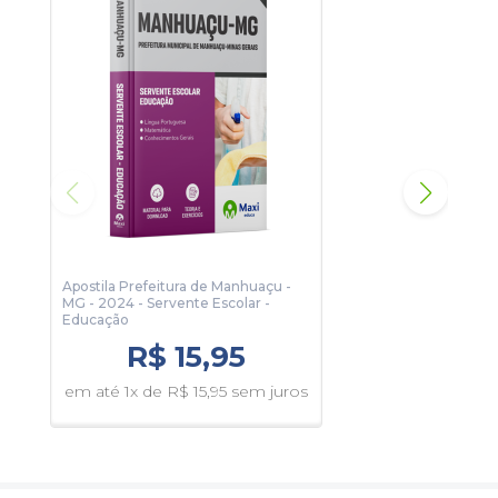
Apostila Prefeitura de Manhuaçu -
Apos
MG - 2024 - Servente Escolar -
MG -
Educação
R$ 15,95
em 
em até 1x de R$ 15,95 sem juros