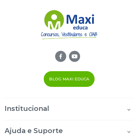
BLOG MAXI EDUCA
Institucional
Quem Somos
Área do Aluno
Ajuda e Suporte
Área do Afiliado