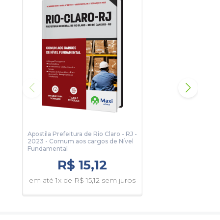
Apostila Prefeitura de Rio Claro - RJ -
Apos
2023 - Comum aos cargos de Nível
2023
Fundamental
R$ 15,12
em 
em até 1x de R$ 15,12 sem juros