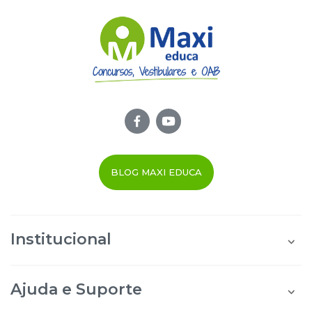
BLOG MAXI EDUCA
Institucional
Quem Somos
Área do Aluno
Ajuda e Suporte
Área do Afiliado
Blog Maxi Educa
Perguntas Frequentes