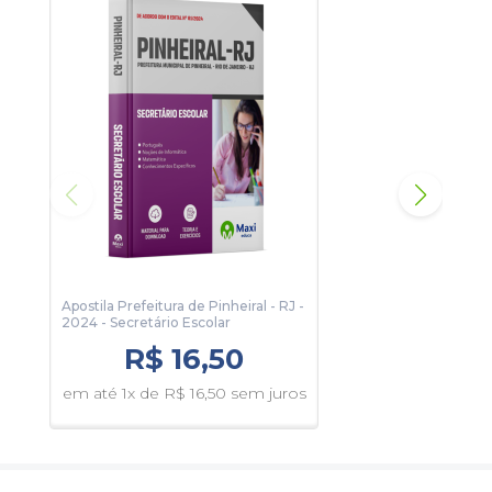
algumas páginas da apostila.
Apostila Prefeitura de Pinheiral - RJ -
Apos
2024 - Secretário Escolar
2024
R$ 16,50
em até 1x de R$ 16,50 sem juros
em 