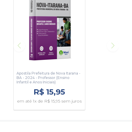
Recursos visuais pedagógicos.
Com este material sua preparação será completa e
assertiva.
Para conhecer um pouco, clique no botão Sumário e veja
algumas páginas da apostila.
Apostila Prefeitura de Nova Itarana -
BA - 2024 - Professor (Ensino
Infantil e Anos Iniciais)
R$ 15,95
em até 1x de R$ 15,95 sem juros