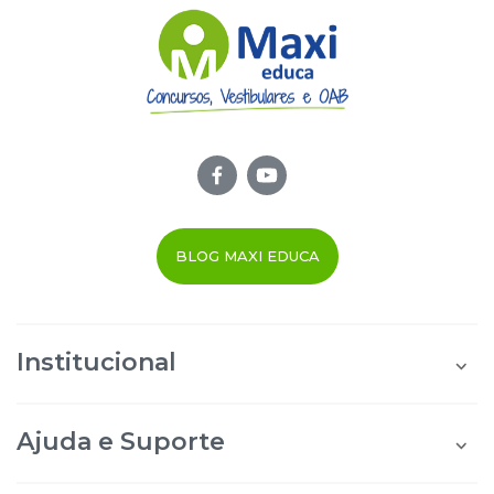
BLOG MAXI EDUCA
Institucional
Quem Somos
Área do Aluno
Ajuda e Suporte
Área do Afiliado
Blog Maxi Educa
Perguntas Frequentes