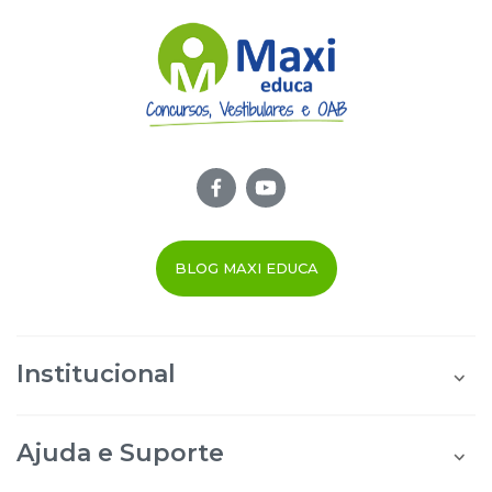
BLOG MAXI EDUCA
Institucional
Quem Somos
Área do Aluno
Ajuda e Suporte
Área do Afiliado
Blog Maxi Educa
Perguntas Frequentes