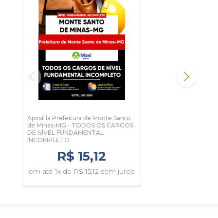
Apostila Prefeitura de Monte Santo
Apos
de Minas-MG - TODOS OS CARGOS
de M
DE NÍVEL FUNDAMENTAL
Admi
INCOMPLETO
R$ 15,12
em 
em até 1x de R$ 15,12 sem juros