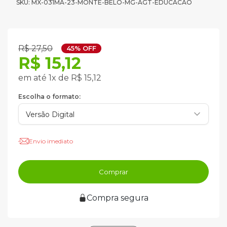
SKU: MX-031MA-23-MONTE-BELO-MG-AGT-EDUCACAO
R$ 27,50
45% OFF
R$ 15,12
em até 1x de R$ 15,12
Escolha o formato:
Envio imediato
Comprar
Compra segura