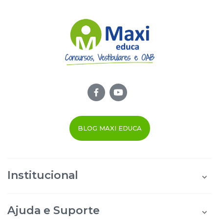
BLOG MAXI EDUCA
Institucional
Quem Somos
Área do Aluno
Ajuda e Suporte
Área do Afiliado