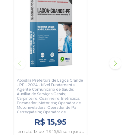
assertiva.
Para conhecer um pouco, clique no botão Sumário e veja
algumas páginas da apostila.
Apostila Prefeitura de Lagoa Grande
Apos
- PE - 2024 - Nível Fundamental:
- PE
Agente Comunitário de Saúde;
End
Auxiliar de Serviços Gerais;
Carpinteiro; Cozinheiro; Eletricista;
Encanador; Motorista; Operador de
Motoniveladora; Operador de Pá
em 
Carregadeira; Operador de
R$ 15,95
em até 1x de R$ 15,95 sem juros