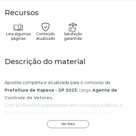
Recursos
Leia algumas
Conteúdo
Satisfação
páginas
atualizado
garantida
Descrição do material
Apostila completa e atualizada para o concurso da
Prefeitura de Itapeva - SP
2023
, cargo
Agente de
Controle de Vetores
.
Com professores especialistas em concursos públicos, a
Maxi Educa apresenta um material completo, com
linguagem objetiva e recursos pedagógicos avançados.
Ver Mais
Com os elementos de aprendizagem contidos nesta
apostila da
Prefeitura de Itapeva - SP
, qualquer pessoa,