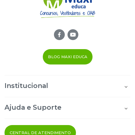
BLOG MAXI EDUCA
Institucional
Quem Somos
Área do Aluno
Ajuda e Suporte
Área do Afiliado
Blog Maxi Educa
Perguntas Frequentes
Segurança e Privacidade
Termos de uso
CENTRAL DE ATENDIMENTO