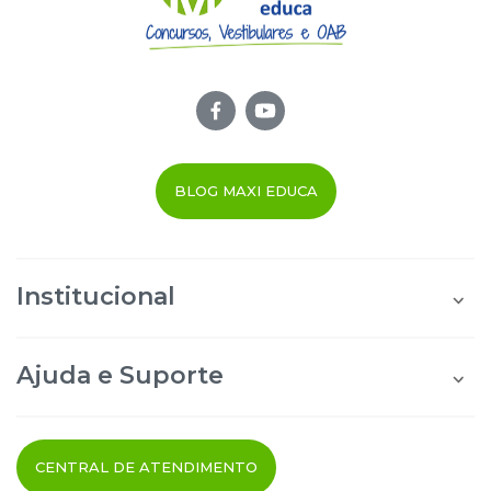
algumas páginas da apostila.
BLOG MAXI EDUCA
Institucional
Quem Somos
Área do Aluno
Ajuda e Suporte
Área do Afiliado
Blog Maxi Educa
Perguntas Frequentes
Segurança e Privacidade
Termos de uso
CENTRAL DE ATENDIMENTO
Cancelamento do Pedido