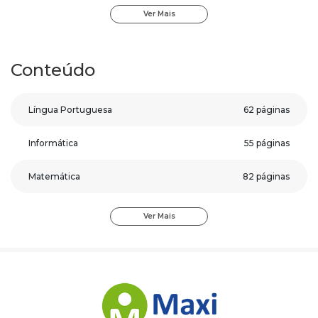
Com os elementos de aprendizagem contidos nesta
Ver Mais
apostila da
Prefeitura de Itajubá - MG
, qualquer pessoa,
mesmo começando do zero, poderá se preparar de forma
adequada para a prova.
Conteúdo
Nossos materiais possuem características únicas que
aceleram seus estudos e ainda você receberá um bônus
Língua Portuguesa
62 páginas
exclusivo: Curso Online de Língua Portuguesa para
Concursos.
Informática
55 páginas
Confira aqui os recursos da Apostila Prefeitura de
Matemática
82 páginas
Itajubá - MG, Guarda Municipal:
Conteúdo direto ao ponto;
Conhecimentos Específicos
524 páginas
Material colorido;
Ver Mais
Questões gabaritadas ao final de cada matéria;
Gráficos e Tabelas;
Recursos visuais pedagógicos.
Com este material sua preparação será completa e
assertiva.
Para conhecer um pouco, clique no botão Sumário e veja