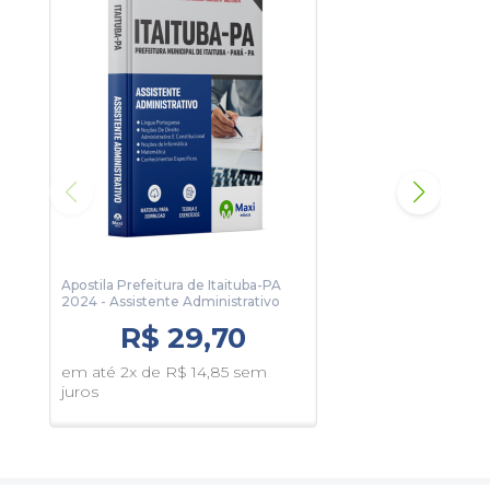
Apostila Prefeitura de Itaituba-PA
Apos
2024 - Assistente Administrativo
2024
R$ 29,70
em até 2x de R$ 14,85 sem
em 
juros
juro