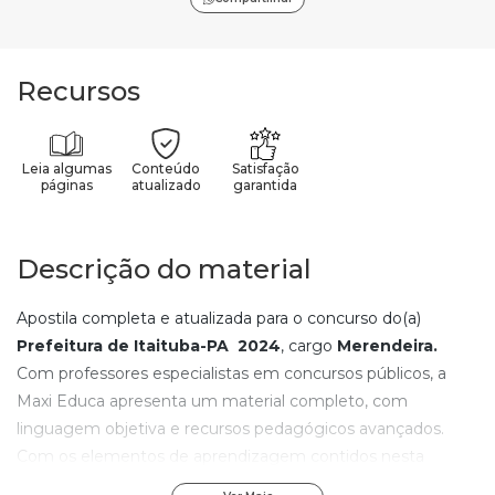
Recursos
Leia algumas
Conteúdo
Satisfação
páginas
atualizado
garantida
Descrição do material
Apostila completa e atualizada para o concurso do(a)
Prefeitura de Itaituba-PA
2024
, cargo
Merendeira
.
Com professores especialistas em concursos públicos, a
Maxi Educa apresenta um material completo, com
linguagem objetiva e recursos pedagógicos avançados.
Com os elementos de aprendizagem contidos nesta
apostila do(a)
Prefeitura de Itaituba-PA
, qualquer pessoa,