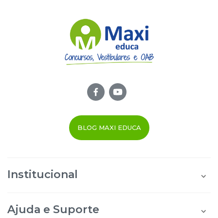
BLOG MAXI EDUCA
Institucional
Quem Somos
Área do Aluno
Ajuda e Suporte
Área do Afiliado