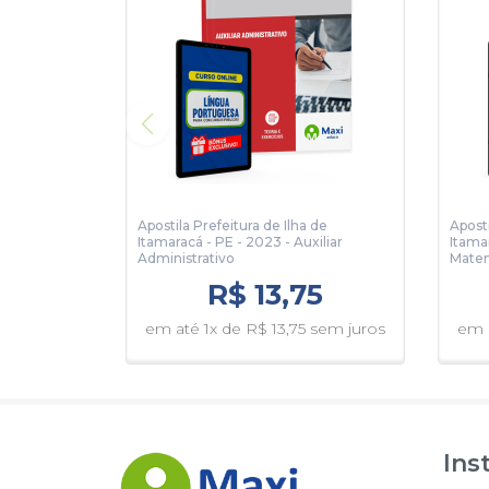
Apostila Prefeitura de Ilha de
Aposti
Itamaracá - PE - 2023 - Auxiliar
Itama
Administrativo
Mate
R$ 13,75
em até 1x de R$ 13,75 sem juros
em a
Ins