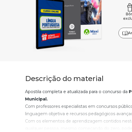
Bô
excl
A
Descrição do material
Apostila completa e atualizada para o concurso da
Pr
Municipal.
Com professores especialistas em concursos públic
linguagem objetiva e recursos pedagógicos avança
Com os elementos de aprendizagem contidos nesta
qualquer pessoa, mesmo começando do zero, poderá