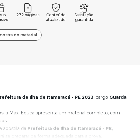
nus
272 páginas
Conteúdo
Satisfação
usivo
atualizado
garantida
mostra do material
efeitura de Ilha de Itamaracá - PE
2023
, cargo
Guarda
os, a Maxi Educa apresenta um material completo, com
dos.
 apostila da
Prefeitura de Ilha de Itamaracá - PE
,
 se preparar de forma adequada para a prova.