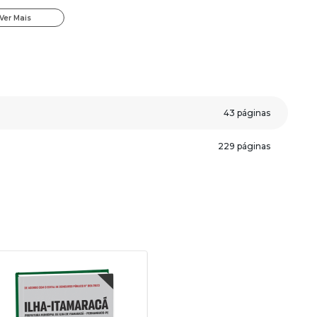
ue aceleram seus estudos e ainda você receberá um bônus
Ver Mais
Concursos.
de Ilha de Itamaracá - PE -
Guarda Municipal
:
;
43 páginas
ssertiva.
229 páginas
veja algumas páginas da apostila.