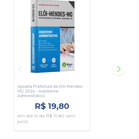
algumas páginas da apostila.
Apostila Prefeitura de Elói Mendes-
Apos
MG 2024 - Assistente
MG 2
Administrativo
- Au
Bási
R$ 19,80
em até 1x de R$ 19,80 sem
em 
juros