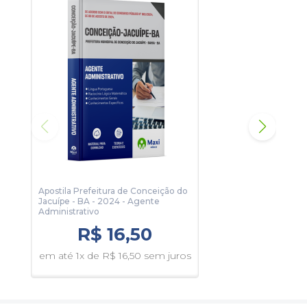
algumas páginas da apostila.
Apostila Prefeitura de Conceição do
Apos
Jacuípe - BA - 2024 - Agente
Jacu
Administrativo
Muni
R$ 16,50
em até 1x de R$ 16,50 sem juros
em 