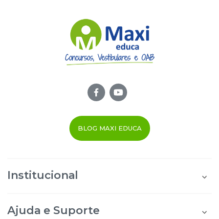
BLOG MAXI EDUCA
Institucional
Quem Somos
Área do Aluno
Ajuda e Suporte
Área do Afiliado