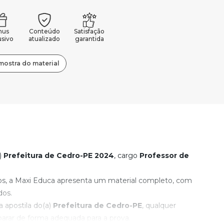
nus
Conteúdo
Satisfação
usivo
atualizado
garantida
mostra do material
)
Prefeitura de Cedro-PE
2024
, cargo
Professor de
os, a Maxi Educa apresenta um material completo, com
dos.
apostila do(a)
Prefeitura de Cedro-PE
, qualquer
rar de forma adequada para a prova.