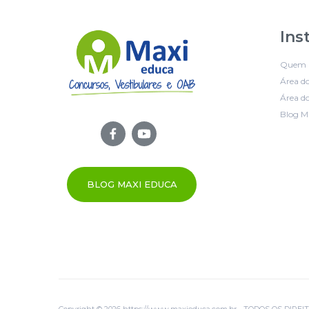
Ins
Quem 
Área d
Área do
Blog M
BLOG MAXI EDUCA
Copyright © 2026 https://www.maxieduca.com.br - TODOS OS DIR