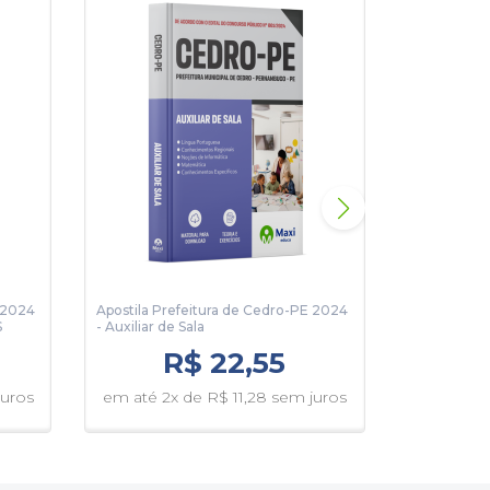
E 2024
Apostila Prefeitura de Cedro-PE 2024
Apostila Pr
S
- Auxiliar de Sala
- Auxiliar D
R$ 22,55
juros
em até 2x de R$ 11,28 sem juros
em até 1x