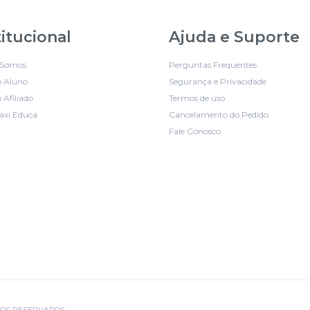
titucional
Ajuda e Suporte
Somos
Perguntas Frequentes
o Aluno
Segurança e Privacidade
 Afiliado
Termos de uso
axi Educa
Cancelamento do Pedido
Fale Conosco
EITOS RESERVADOS.