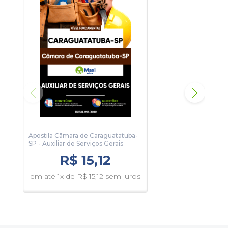
Apostila Câmara de Caraguatatuba-
Apos
SP - Auxiliar de Serviços Gerais
SP -
R$ 15,12
em até 1x de R$ 15,12 sem juros
em 
juro