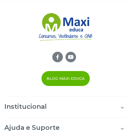
BLOG MAXI EDUCA
Institucional
Quem Somos
Área do Aluno
Ajuda e Suporte
Área do Afiliado