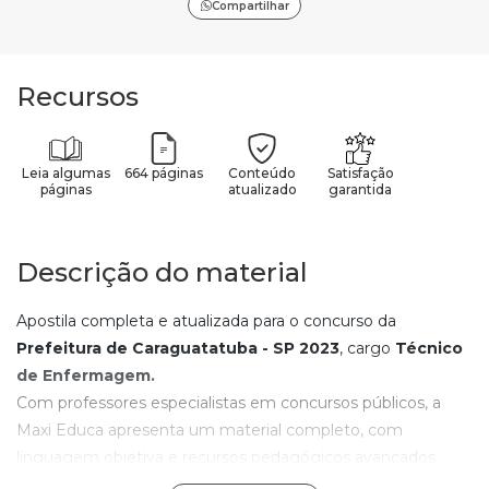
Compartilhar
Recursos
Leia algumas
664 páginas
Conteúdo
Satisfação
páginas
atualizado
garantida
Descrição do material
Apostila completa e atualizada para o concurso da
Prefeitura de Caraguatatuba - SP
2023
, cargo
Técnico
de Enfermagem.
Com professores especialistas em concursos públicos, a
Maxi Educa apresenta um material completo, com
linguagem objetiva e recursos pedagógicos avançados.
Com os elementos de aprendizagem contidos nesta