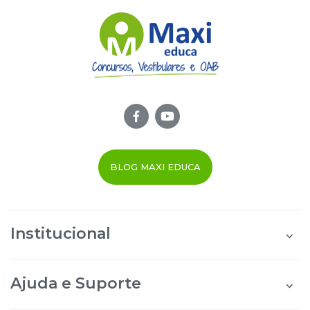
BLOG MAXI EDUCA
Institucional
Quem Somos
Área do Aluno
Ajuda e Suporte
Área do Afiliado
Blog Maxi Educa
Perguntas Frequentes