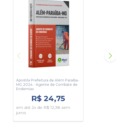
algumas páginas da apostila.
Apostila Prefeitura de Além Paraíba-
Apos
MG 2024 - Agente de Combate de
MG 2
Endemias
Enf
R$ 24,75
em até 2x de R$ 12,38 sem
em 
juros
juro