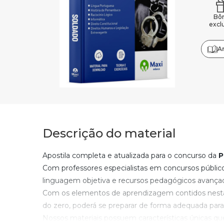
Bô
excl
A
Descrição do material
Apostila completa e atualizada para o concurso da
P
Com professores especialistas em concursos públic
linguagem objetiva e recursos pedagógicos avança
Com os elementos de aprendizagem contidos nesta
do zero, poderá se preparar de forma adequada para
Nossos materiais possuem características únicas q