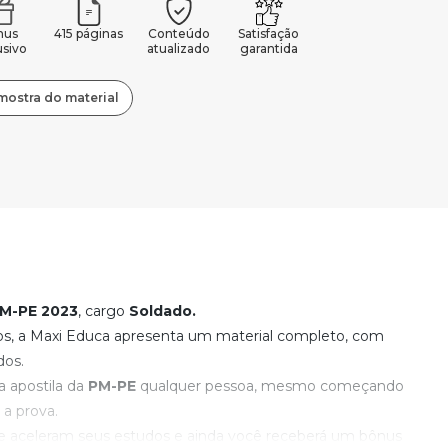
nus
415 páginas
Conteúdo
Satisfação
usivo
atualizado
garantida
mostra do material
M-PE
2023
, cargo
Soldado.
os, a Maxi Educa apresenta um material completo, com
dos.
 apostila da
PM-PE
qualquer pessoa, mesmo começando
 a prova.
ue aceleram seus estudos e ainda você receberá um bônus