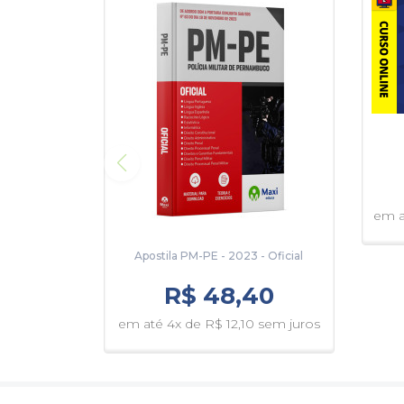
em a
Apostila PM-PE - 2023 - Oficial
R$ 48,40
em até 4x de R$ 12,10 sem juros