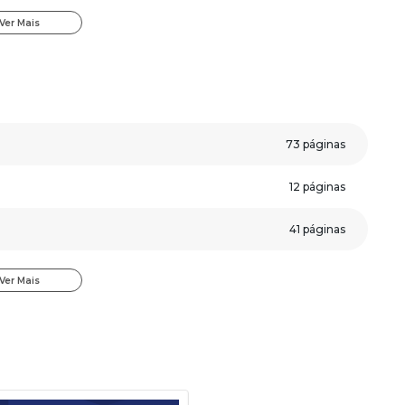
Concursos.
Ver Mais
ldado
:
;
73 páginas
ssertiva.
veja algumas páginas da apostila.
12 páginas
41 páginas
72 páginas
Ver Mais
93 páginas
124 páginas