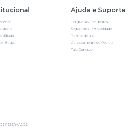
titucional
Ajuda e Suporte
Somos
Perguntas Frequentes
o Aluno
Segurança e Privacidade
 Afiliado
Termos de uso
axi Educa
Cancelamento do Pedido
Fale Conosco
EITOS RESERVADOS.