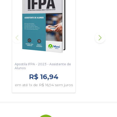
Para conhecer um pouco, clique no botão Sumário e veja
algumas páginas da apostila.
Apostila IFPA - 2023 - Assistente de
Apos
Alunos
Labo
R$ 16,94
em até 1x de R$ 16,94 sem juros
em 