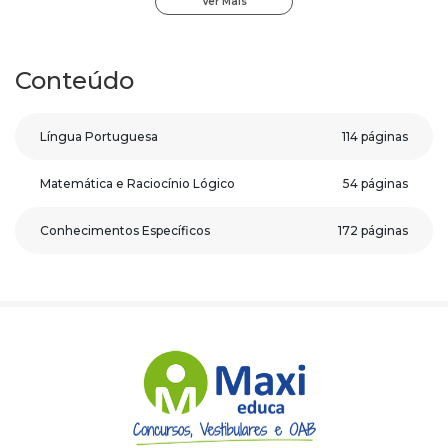
Ver Mais
começando do zero, poderá se preparar de forma adequada
para a prova.
Nossos materiais possuem características únicas que
Conteúdo
aceleram seus estudos e ainda você receberá um bônus
exclusivo: Curso Online de Língua Portuguesa para
Língua Portuguesa
114 páginas
Concursos.
Confira aqui os recursos da Apostila FHOMUV - MG
-
Matemática e Raciocínio Lógico
54 páginas
Escriturário:
Conteúdo direto ao ponto;
Material colorido;
Conhecimentos Específicos
172 páginas
Questões gabaritadas ao final de cada matéria;
Gráficos e Tabelas;
Recursos visuais pedagógicos.
Com este material sua preparação será completa e
assertiva.
Para conhecer um pouco, clique no botão Sumário e veja
algumas páginas da apostila.