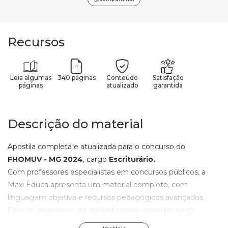
Recursos
Leia algumas
340 páginas
Conteúdo
Satisfação
páginas
atualizado
garantida
Descrição do material
Apostila completa e atualizada para o concurso do
FHOMUV - MG
2024
, cargo
Escriturário
.
Com professores especialistas em concursos públicos, a
Maxi Educa apresenta um material completo, com
linguagem objetiva e recursos pedagógicos avançados.
Com os elementos de aprendizagem contidos nesta
apostila do
FHOMUV - MG
, qualquer pessoa, mesmo