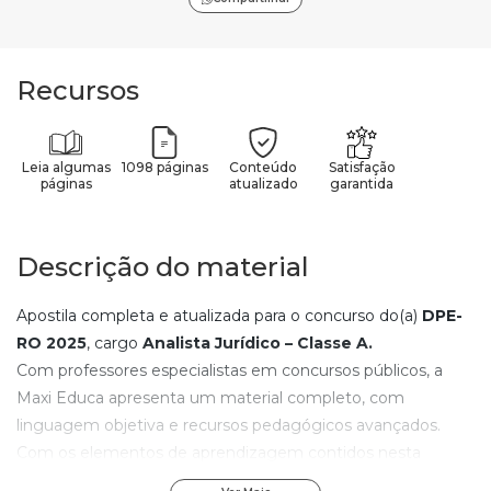
Recursos
Leia algumas
1098 páginas
Conteúdo
Satisfação
páginas
atualizado
garantida
Descrição do material
Apostila completa e atualizada para o concurso do(a)
DPE-
RO
2025
, cargo
Analista Jurídico – Classe A
.
Com professores especialistas em concursos públicos, a
Maxi Educa apresenta um material completo, com
linguagem objetiva e recursos pedagógicos avançados.
Com os elementos de aprendizagem contidos nesta
apostila do(a)
DPE-RO
, qualquer pessoa, mesmo