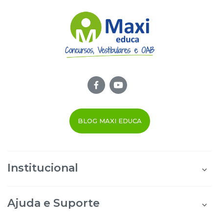
BLOG MAXI EDUCA
Institucional
Quem Somos
Área do Aluno
Ajuda e Suporte
Área do Afiliado
Blog Maxi Educa
Perguntas Frequentes