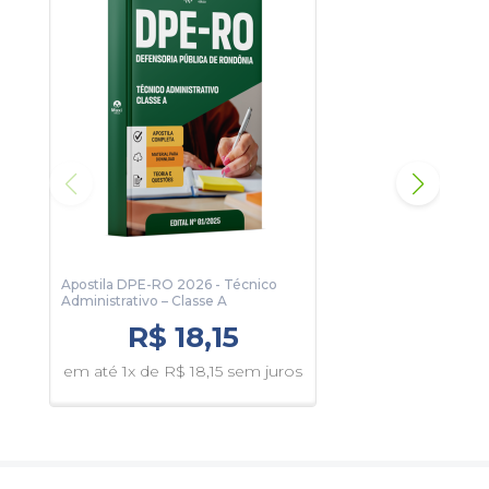
algumas páginas da apostila.
Atualidades
17 páginas
Direito Constitucional
26 páginas
Direito Civil
87 páginas
Direito Processual Civil
43 páginas
Direito Penal
123 páginas
Direito Processual Penal
110 páginas
Apostila DPE-RO 2026 - Técnico
Apos
Administrativo – Classe A
Info
R$ 18,15
em até 1x de R$ 18,15 sem juros
em 