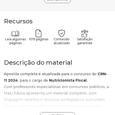
Recursos
Leia algumas
1019 páginas
Conteúdo
Satisfação
páginas
atualizado
garantida
Descrição do material
Apostila completa e atualizada para o concurso do
CRN-
11
2024
, para o cargo de
Nutricionista Fiscal.
Com professores especialistas em concursos públicos, a
Maxi Educa apresenta um material completo, com
linguagem objetiva e recursos pedagógicos avançados.
Com os elementos de aprendizagem contidos nesta
apostila do
CRN-11
, qualquer pessoa, mesmo começando