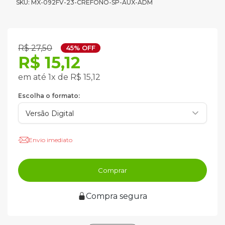
SKU: MX-092FV-23-CREFONO-SP-AUX-ADM
R$ 27,50
45% OFF
R$ 15,12
em até 1x de R$ 15,12
Escolha o formato:
Envio imediato
Comprar
Compra segura