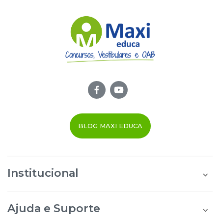
BLOG MAXI EDUCA
Institucional
Quem Somos
Área do Aluno
Ajuda e Suporte
Área do Afiliado