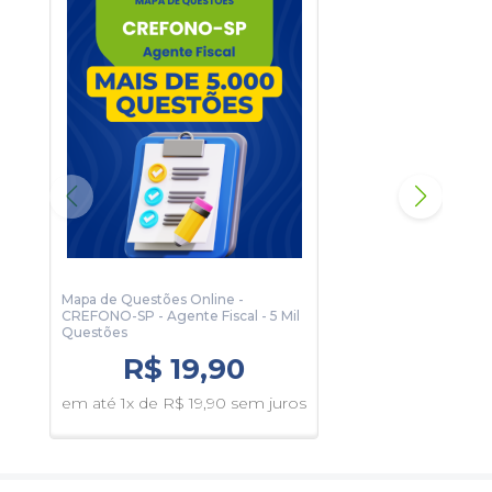
Legislação Específica
9 páginas
Mapa de Questões Online -
Apos
CREFONO-SP - Agente Fiscal - 5 Mil
Assi
Questões
Serv
R$ 19,90
em até 1x de R$ 19,90 sem juros
em 