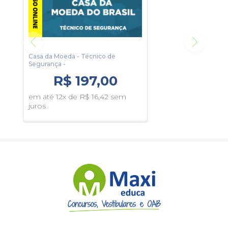
Gráficos e Tabelas;
Recursos visuais pedagógicos.
Com este material sua preparação será completa e
assertiva.
Para conhecer um pouco, clique no botão Sumário e veja
Casa da Moeda - Técnico de
algumas páginas da apostila.
Segurança - ‎
R$ 197,00
em até 12x de R$ 16,42 sem
juros