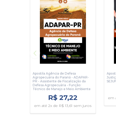
Apostila Agência de Defesa
Apost
Agropecuária do Paraná - ADAPAR-
Justiç
PR - Assistente de Fiscalização da
SEJUF
Defesa Agropecuária - Função:
Técnico de Manejo e Meio Ambiente
R$ 27,22
em a
em até 2x de R$ 13,61 sem juros