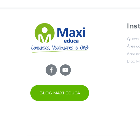
Ins
Quem 
Área d
Área do
Blog M
BLOG MAXI EDUCA