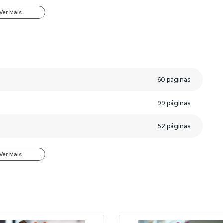
ue aceleram seus estudos e ainda você receberá um bônus
Ver Mais
Concursos.
arandi - PR -
Auxiliar Administrativo
:
;
60 páginas
ssertiva.
99 páginas
veja algumas páginas da apostila.
52 páginas
282 páginas
Ver Mais
165 páginas