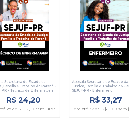
ila Secretaria de Estado da
Apostila Secretaria de Estado da
a, Família e Trabalho do Paraná -
Justiça, Família e Trabalho do Pa
-PR - Técnico de Enfermagem
SEJUF-PR - Enfermeiro
R$ 24,20
R$ 33,27
té 2x de R$ 12,10 sem juros
em até 3x de R$ 11,09 sem 