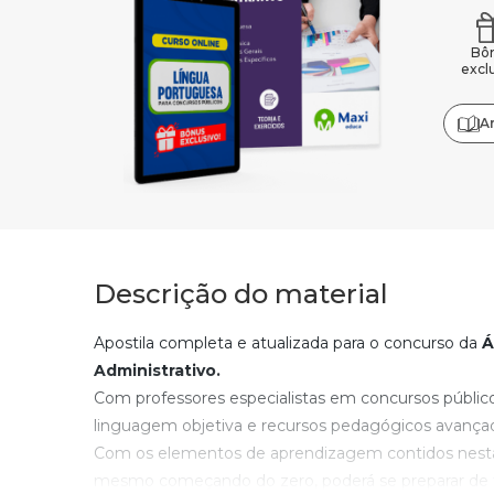
Bô
excl
A
Descrição do material
Apostila completa e atualizada para o concurso da
Á
Administrativo.
Com professores especialistas em concursos públic
linguagem objetiva e recursos pedagógicos avança
Com os elementos de aprendizagem contidos nesta
mesmo começando do zero, poderá se preparar de 