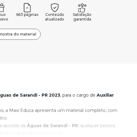
nus
663 páginas
Conteúdo
Satisfação
usivo
atualizado
garantida
mostra do material
guas de Sarandi - PR
2023
, para o cargo de
Auxiliar
os, a Maxi Educa apresenta um material completo, com
dos.
 apostila da
Águas de Sarandi - PR
, qualquer pessoa,
forma adequada para a prova.