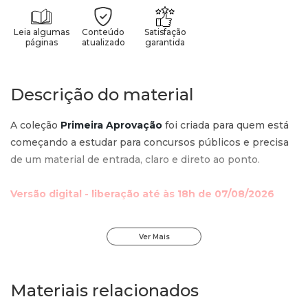
Leia algumas
Conteúdo
Satisfação
páginas
atualizado
garantida
Descrição do material
A coleção
Primeira Aprovação
foi criada para quem está
começando a estudar para concursos públicos e precisa
de um material de entrada, claro e direto ao ponto.
Versão digital - liberação até às 18h de 07/08/2026
Cada volume é desenvolvido com
foco nos conteúdos
Ver Mais
mais cobrados
, podendo abordar uma área, uma matéria,
um conjunto de disciplinas ou um concurso específico, de
acordo com a proposta do material. A ideia é oferecer ao
Materiais relacionados
estudante uma base inicial objetiva, sem excesso de